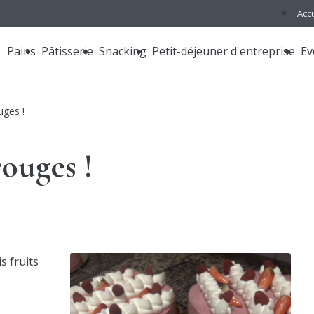
Accu
Pains
Pâtisserie
Snacking
Petit-déjeuner d'entreprise
Ev
uges !
rouges !
s fruits