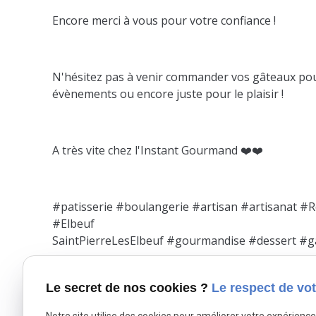
Encore merci à vous pour votre confiance !
N'hésitez pas à venir commander vos gâteaux po
évènements ou encore juste pour le plaisir !
A très vite chez l'Instant Gourmand ❤️❤️
#patisserie #boulangerie #artisan #artisanat #
#Elbeuf
SaintPierreLesElbeuf #gourmandise #dessert #ga
X (formerly Twitter) est désactivé.
Facebook est désac
Autoriser
Le secret de nos cookies ?
Le respect de vot