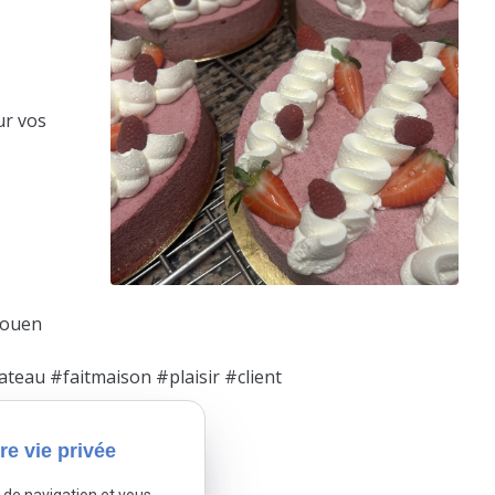
ur vos
Rouen
teau #faitmaison #plaisir #client
tivé.
Autoriser
re vie privée