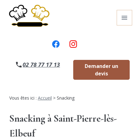
Panneau de gestion des cookies
menu
02 78 77 17 13
Demander un
devis
Vous êtes ici :
Accueil
> Snacking
Snacking à Saint-Pierre-lès-
Elbeuf