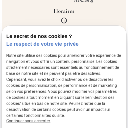
lès-Elbeuf
Horaires
Lundi
06:00 - 19:00
Le secret de nos cookies ?
Mardi
Fermé
Le respect de votre vie privée
Mercredi
06:00 - 19:00
Jeudi
06:00 - 19:00
Notre site utilise des cookies pour améliorer votre expérience de
Vendredi
06:00 - 19:00
navigation et vous offrir un contenu personnalisé. Les cookies
Samedi
06:30 - 19:00
strictement nécessaires sont essentiels au fonctionnement de
base de notre site et ne peuvent pas être désactivés.
Dimanche
06:30 - 13:00
Cependant, vous avez le choix d'activer ou de désactiver les
cookies de personnalisation, de performance et de marketing
selon vos préférences. Vous pouvez modifier vos paramètres
de cookies à tout moment en cliquant sur le lien 'Gestion des
cookies' situé en bas de notre site. Veuillez noter que la
Mentions légales
désactivation de certains cookies peut avoir un impact sur
Politique de confidentialité
certaines fonctionnalités du site.
Gestion des cookies
Continuer sans accepter
Plan du site