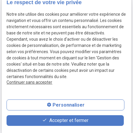
Le respect de votre vie privée
Mercredi
06:00 - 19:00
Jeudi
06:00 - 19:00
Notre site utilise des cookies pour améliorer votre expérience de
Vendredi
06:00 - 19:00
navigation et vous offrir un contenu personnalisé. Les cookies
Samedi
06:30 - 19:00
strictement nécessaires sont essentiels au fonctionnement de
base de notre site et ne peuvent pas être désactivés.
Dimanche
06:30 - 13:00
Cependant, vous avez le choix d'activer ou de désactiver les
cookies de personnalisation, de performance et de marketing
selon vos préférences. Vous pouvez modifier vos paramètres
de cookies à tout moment en cliquant sur le lien 'Gestion des
cookies' situé en bas de notre site. Veuillez noter que la
Mentions légales
désactivation de certains cookies peut avoir un impact sur
Politique de confidentialité
certaines fonctionnalités du site.
Gestion des cookies
Continuer sans accepter
Plan du site
Personnaliser
place
feed
phone
Accepter et fermer
Plan d'accès
Devis
02 78 77 17 13