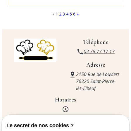
«
1
2
3
4
5
6
»
Téléphone
02 78 77 17 13
Adresse
2150 Rue de Louviers
76320 Saint-Pierre-
lès-Elbeuf
Horaires
Lundi
06:00 - 19:00
Le secret de nos cookies ?
Mardi
Fermé