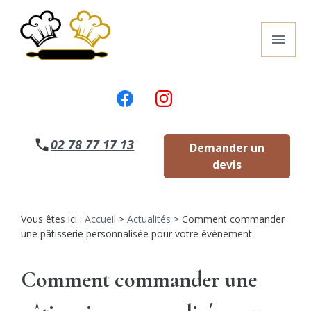
Panneau de gestion des cookies
menu
02 78 77 17 13
Demander un
devis
Vous êtes ici :
Accueil
>
Actualités
> Comment commander
une pâtisserie personnalisée pour votre événement
Comment commander une