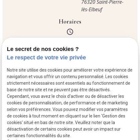
76320 Saint-Pierre-
lès-Elbeuf
Horaires
Lundi
06:00 - 19:00
Le secret de nos cookies ?
Mardi
Fermé
Le respect de votre vie privée
Mercredi
06:00 - 19:00
Jeudi
06:00 - 19:00
Notre site utilise des cookies pour améliorer votre expérience de
Vendredi
06:00 - 19:00
navigation et vous offrir un contenu personnalisé. Les cookies
Samedi
06:30 - 19:00
strictement nécessaires sont essentiels au fonctionnement de
base de notre site et ne peuvent pas être désactivés.
Dimanche
06:30 - 13:00
Cependant, vous avez le choix d'activer ou de désactiver les
cookies de personnalisation, de performance et de marketing
selon vos préférences. Vous pouvez modifier vos paramètres
de cookies à tout moment en cliquant sur le lien 'Gestion des
cookies' situé en bas de notre site. Veuillez noter que la
Mentions légales
désactivation de certains cookies peut avoir un impact sur
Politique de confidentialité
certaines fonctionnalités du site.
Gestion des cookies