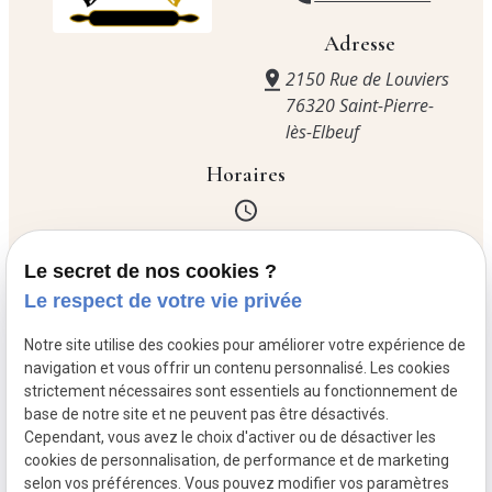
Adresse
2150 Rue de Louviers
76320 Saint-Pierre-
lès-Elbeuf
Horaires
Lundi
06:00 - 19:00
Le secret de nos cookies ?
Mardi
Fermé
Le respect de votre vie privée
Mercredi
06:00 - 19:00
Jeudi
06:00 - 19:00
Notre site utilise des cookies pour améliorer votre expérience de
Vendredi
06:00 - 19:00
navigation et vous offrir un contenu personnalisé. Les cookies
Samedi
06:30 - 19:00
strictement nécessaires sont essentiels au fonctionnement de
base de notre site et ne peuvent pas être désactivés.
Dimanche
06:30 - 13:00
Cependant, vous avez le choix d'activer ou de désactiver les
cookies de personnalisation, de performance et de marketing
selon vos préférences. Vous pouvez modifier vos paramètres