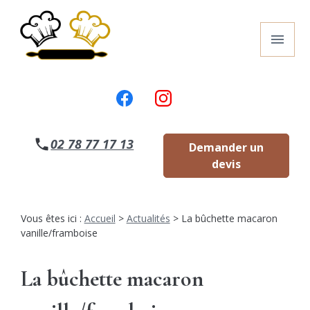
Panneau de gestion des cookies
menu
02 78 77 17 13
Demander un
devis
Vous êtes ici :
Accueil
>
Actualités
> La bûchette macaron
vanille/framboise
La bûchette macaron