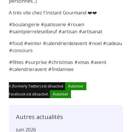
personnes...)
A très vite chez l'Instant Gourmand ❤️❤️
#boulangerie #patisserie #rouen
#saintpierreleselbeuf #artisan #artisanat
#food #winter #calendrierdelavent #noel #cadeau
#concours
#fêtes #surprise #christmas #xmas #avent
#calendrieravent #findannee
X (formerly Twitter) est désactivé.
Autoriser
Facebook est désactivé.
Autoriser
Autres actualités
juin 2026