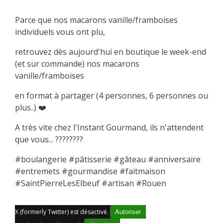
Parce que nos macarons vanille/framboises
individuels vous ont plu,
retrouvez dès aujourd'hui en boutique le week-end
(et sur commande) nos macarons
vanille/framboises
en format à partager (4 personnes, 6 personnes ou
plus..) ❤️
A très vite chez l'Instant Gourmand, ils n'attendent
que vous... ????????
#boulangerie #pâtisserie #gâteau #anniversaire
#entremets #gourmandise #faitmaison
#SaintPierreLesElbeuf #artisan #Rouen
X (formerly Twitter) est désactivé.
Autoriser