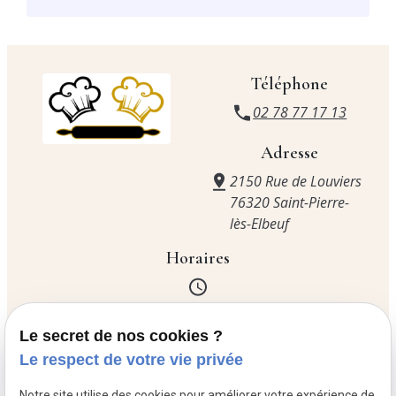
Téléphone
02 78 77 17 13
Adresse
2150 Rue de Louviers
76320 Saint-Pierre-
lès-Elbeuf
Horaires
Lundi
06:00 - 19:00
Le secret de nos cookies ?
Mardi
Fermé
Le respect de votre vie privée
Mercredi
06:00 - 19:00
Jeudi
06:00 - 19:00
Notre site utilise des cookies pour améliorer votre expérience de