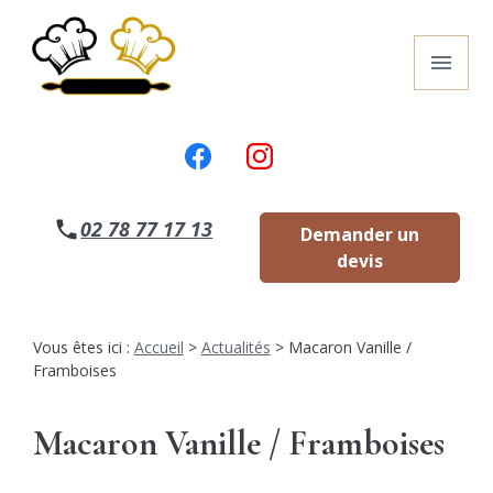
Panneau de gestion des cookies
menu
02 78 77 17 13
Demander un
devis
Vous êtes ici :
Accueil
>
Actualités
> Macaron Vanille /
Framboises
Macaron Vanille / Framboises